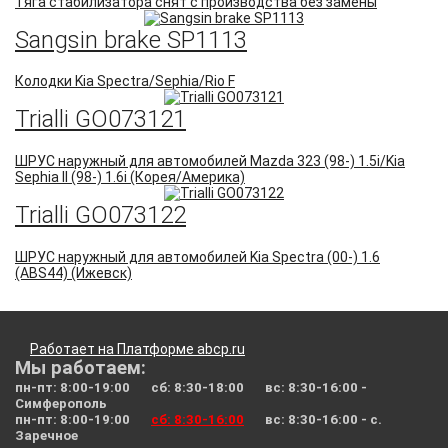
Тяга стабилизатора снят с производства без замены
Sangsin brake SP1113
Колодки Kia Spectra/Sephia/Rio F
Trialli GO073121
ШРУС наружный для автомобилей Mazda 323 (98-) 1.5i/Kia
Sephia II (98-) 1.6i (Корея/Америка)
Trialli GO073122
ШРУС наружный для автомобилей Kia Spectra (00-) 1.6
(ABS44) (Ижевск)
Работает на Платформе abcp.ru
Мы работаем:
пн-пт: 8:00-19:00 сб: 8:30-18:00 вс: 8:30-16:00 -
Симферополь
пн-пт: 8:00-19:00
сб: 8:30-16:00
вс: 8:30-16:00 - с.
Заречное