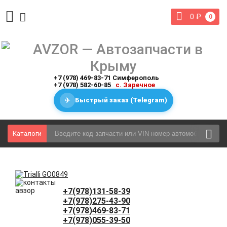
0
₽
0
+7 (978) 469-83-71 Симферополь
+7 (978) 582-60-85
с. Заречное
✈
Быстрый заказ (Telegram)
Каталоги
+7(978)131-58-39
+7(978)275-43-90
+7(978)469-83-71
+7(978)055-39-50