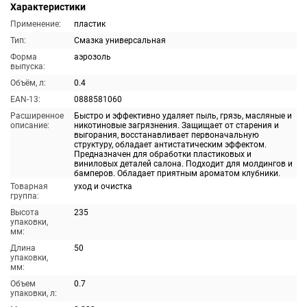
Характеристики
Применение:
пластик
Тип:
Смазка универсальная
Форма
аэрозоль
выпуска:
Объём, л:
0.4
EAN-13:
0888581060
Расширенное
Быстро и эффективно удаляет пыль, грязь, масляные и
описание:
никотиновые загрязнения. Защищает от старения и
выгорания, восстанавливает первоначальную
структуру, обладает антистатическим эффектом.
Предназначен для обработки пластиковых и
виниловых деталей салона. Подходит для молдингов и
бамперов. Обладает приятным ароматом клубники.
Товарная
уход и очистка
группа:
Высота
235
упаковки,
мм:
Длина
50
упаковки,
мм:
Объем
0.7
упаковки, л: