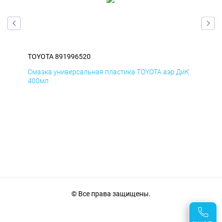
TOYOTA 891996520
TOY
БмД
Смазка универсальная пластика TOYOTA аэр ДиК
Сма
400мл
40
© Все права защищены.