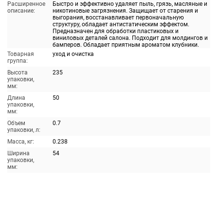
Расширенное
Быстро и эффективно удаляет пыль, грязь, масляные и
описание:
никотиновые загрязнения. Защищает от старения и
выгорания, восстанавливает первоначальную
структуру, обладает антистатическим эффектом.
Предназначен для обработки пластиковых и
виниловых деталей салона. Подходит для молдингов и
бамперов. Обладает приятным ароматом клубники.
Товарная
уход и очистка
группа:
Высота
235
упаковки,
мм:
Длина
50
упаковки,
мм:
Объем
0.7
упаковки, л:
Масса, кг:
0.238
Ширина
54
упаковки,
мм: