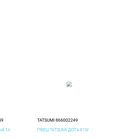
49
TATSUMI 866002249
й 1л.
ПВЕЦ TATSUMI ДОТ4 910г