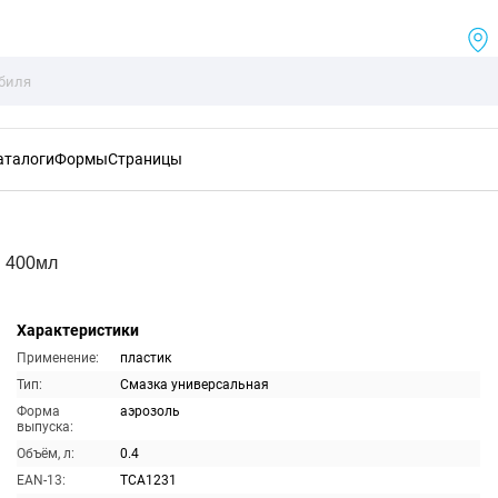
аталоги
Формы
Страницы
я 400мл
Характеристики
Применение:
пластик
Тип:
Смазка универсальная
Форма
аэрозоль
выпуска:
Объём, л:
0.4
EAN-13:
TCA1231