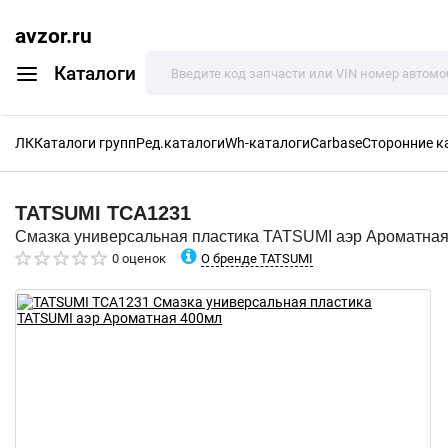
avzor.ru
Каталоги
ЛК
Каталоги групп
Ред.каталоги
Wh-каталоги
Carbase
Сторонние к
TATSUMI
TCA1231
Смазка универсальная пластика TATSUMI аэр Ароматна
О бренде TATSUMI
0 оценок