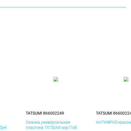
TATSUMI 866002249
TATSUMI 8660022
я
Смазка универсальная
АНТИФРИЗ красны
 ДиК
пластика TATSUMI аэр ПхВ