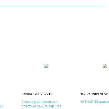
Sakura 1983787913
Sakura 198378791
я
Смазка универсальная
АНТИФРИЗ красны
иК
пластика Sakura аэр ПхВ