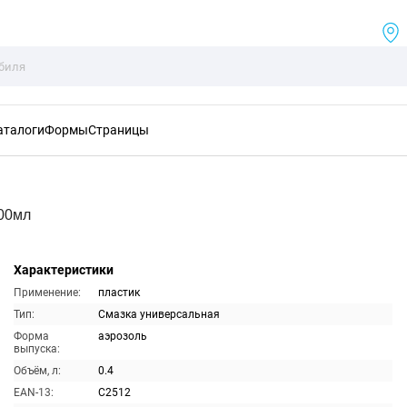
аталоги
Формы
Страницы
400мл
Характеристики
Применение:
пластик
Тип:
Смазка универсальная
Форма
аэрозоль
выпуска:
Объём, л:
0.4
EAN-13:
C2512