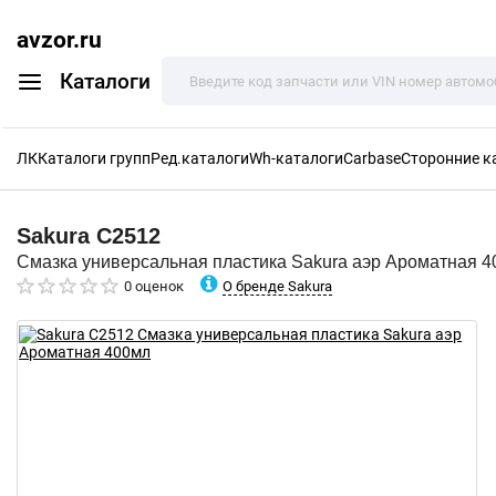
avzor.ru
Каталоги
ЛК
Каталоги групп
Ред.каталоги
Wh-каталоги
Carbase
Сторонние к
Sakura
C2512
Смазка универсальная пластика Sakura аэр Ароматная 
О бренде Sakura
0 оценок