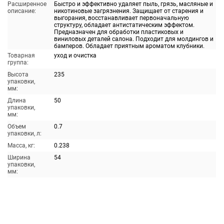
Расширенное
Быстро и эффективно удаляет пыль, грязь, масляные и
описание:
никотиновые загрязнения. Защищает от старения и
выгорания, восстанавливает первоначальную
структуру, обладает антистатическим эффектом.
Предназначен для обработки пластиковых и
виниловых деталей салона. Подходит для молдингов и
бамперов. Обладает приятным ароматом клубники.
Товарная
уход и очистка
группа:
Высота
235
упаковки,
мм:
Длина
50
упаковки,
мм:
Объем
0.7
упаковки, л:
Масса, кг:
0.238
Ширина
54
упаковки,
мм: