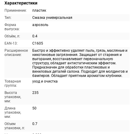
Характеристики
Применение:
пластик
Тип:
Смазка универсальная
Форма
аэрозоль
выпуска:
Объём, л:
0.4
EAN-13:
C1605
Расширенное
Быстро и эффективно удаляет пыль, грязь, масляные и
описание:
никотиновые загрязнения. Защищает от старения и
выгорания, восстанавливает первоначальную
структуру, обладает антистатическим эффектом.
Предназначен для обработки пластиковых и
виниловых деталей салона. Подходит для молдингов и
бамперов. Обладает приятным ароматом клубники.
Товарная
уход и очистка
группа:
Высота
235
упаковки,
мм:
Длина
50
упаковки,
мм:
Объем
0.7
упаковки, л: