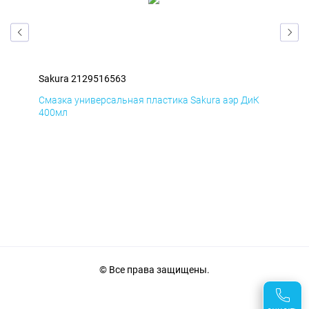
Sakura 2129516563
Sak
мД
Смазка универсальная пластика Sakura аэр ДиК
Сма
400мл
40
© Все права защищены.