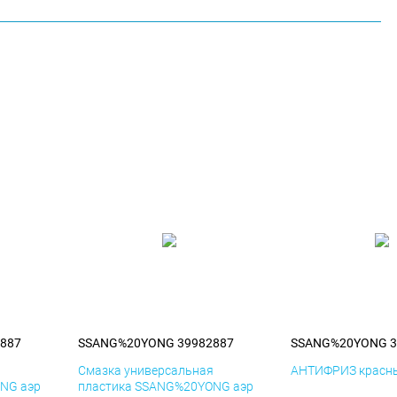
887
SSANG%20YONG 39982887
SSANG%20YONG 3
я
Смазка универсальная
АНТИФРИЗ красны
NG аэр
пластика SSANG%20YONG аэр