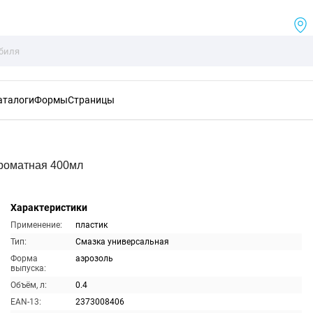
аталоги
Формы
Страницы
роматная 400мл
Характеристики
Применение:
пластик
Тип:
Смазка универсальная
Форма
аэрозоль
выпуска:
Объём, л:
0.4
EAN-13:
2373008406