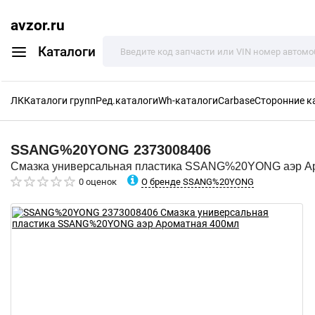
avzor.ru
Каталоги
ЛК
Каталоги групп
Ред.каталоги
Wh-каталоги
Carbase
Сторонние к
SSANG%20YONG
2373008406
Смазка универсальная пластика SSANG%20YONG аэр А
О бренде SSANG%20YONG
0 оценок