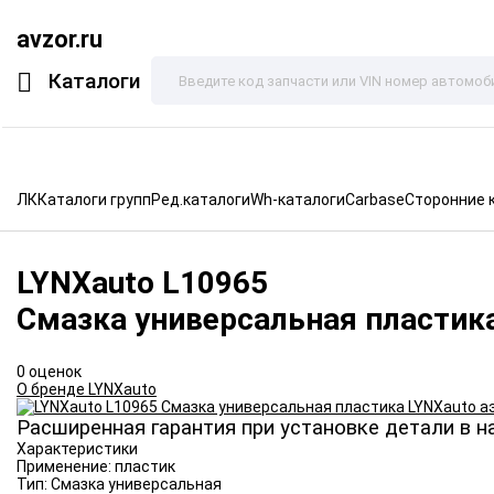
avzor.ru
Каталоги
ЛК
Каталоги групп
Ред.каталоги
Wh-каталоги
Carbase
Сторонние 
LYNXauto
L10965
Смазка универсальная пластик
0 оценок
О бренде LYNXauto
Расширенная гарантия при установке детали в н
Характеристики
Применение:
пластик
Тип:
Смазка универсальная