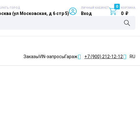
0
БРАТЬ ГОРОД
ЛИЧНЫЙ КАБИНЕТ
КОРЗИНА
сква (ул Московская, д 6 стр 5)
Вход
0
₽
Заказы
VIN-запросы
Гараж
+7 (900)
212-12-12
RU