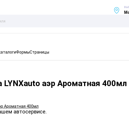
ВЫ
Мо
каталоги
Формы
Страницы
а LYNXauto аэр Ароматная 400мл
ашем автосервисе.