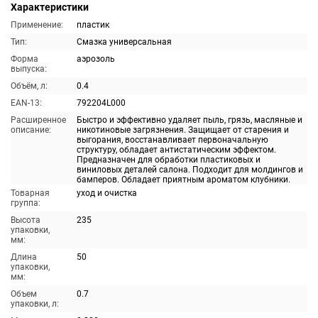
Характеристики
Применение:
пластик
Тип:
Смазка универсальная
Форма
аэрозоль
выпуска:
Объём, л:
0.4
EAN-13:
792204L000
Расширенное
Быстро и эффективно удаляет пыль, грязь, масляные и
описание:
никотиновые загрязнения. Защищает от старения и
выгорания, восстанавливает первоначальную
структуру, обладает антистатическим эффектом.
Предназначен для обработки пластиковых и
виниловых деталей салона. Подходит для молдингов и
бамперов. Обладает приятным ароматом клубники.
Товарная
уход и очистка
группа:
Высота
235
упаковки,
мм:
Длина
50
упаковки,
мм:
Объем
0.7
упаковки, л: