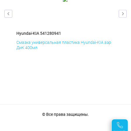
Hyundai-KIA 541280941
Hyu
эр
Смазка универсальная пластика Hyundai-KIA аэр
Сма
ДиК 400мл
ПхВ
© Все права защищены.