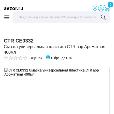
0
avzor.ru
CTR
CE0332
Смазка универсальная пластика CTR аэр Ароматная
400мл
О бренде CTR
0 оценок