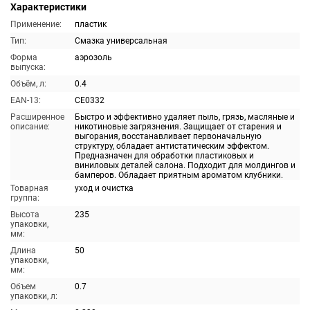
Характеристики
Применение:
пластик
Тип:
Смазка универсальная
Форма
аэрозоль
выпуска:
Объём, л:
0.4
EAN-13:
CE0332
Расширенное
Быстро и эффективно удаляет пыль, грязь, масляные и
описание:
никотиновые загрязнения. Защищает от старения и
выгорания, восстанавливает первоначальную
структуру, обладает антистатическим эффектом.
Предназначен для обработки пластиковых и
виниловых деталей салона. Подходит для молдингов и
бамперов. Обладает приятным ароматом клубники.
Товарная
уход и очистка
группа:
Высота
235
упаковки,
мм:
Длина
50
упаковки,
мм:
Объем
0.7
упаковки, л: