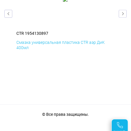
CTR 1954130897
CTR
Смазка универсальная пластика CTR аэр ДиК
Сма
400мл
40
© Все права защищены.